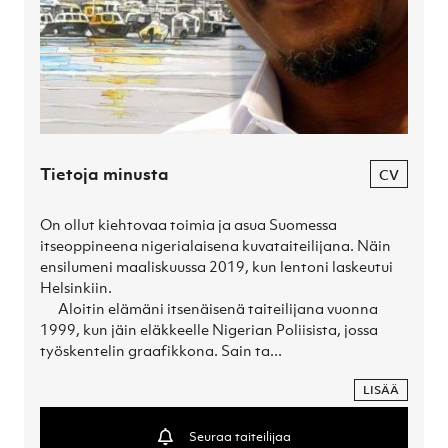
Tietoja minusta
CV
On ollut kiehtovaa toimia ja asua Suomessa  
itseoppineena nigerialaisena kuvataiteilijana. Näin 
ensilumeni maaliskuussa 2019, kun lentoni laskeutui 
Helsinkiin.

      Aloitin elämäni itsenäisenä taiteilijana vuonna 
1999, kun jäin eläkkeelle Nigerian Poliisista, jossa 
työskentelin graafikkona. Sain ta...
LISÄÄ
Seuraa taiteilijaa