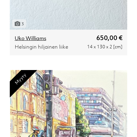
3
650,00 €
Uko Williams
Helsingin hiljainen liike
14 x 130 x 2 [cm]
Myyty