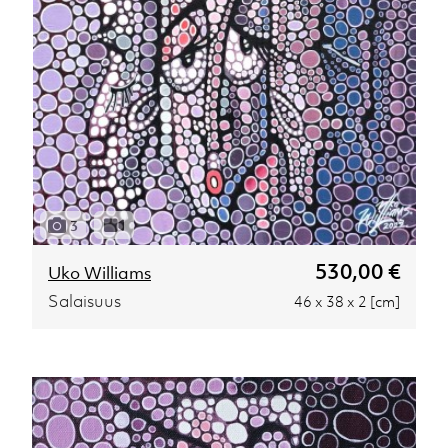
3
530,00 €
Uko Williams
Salaisuus
46 x 38 x 2 [cm]