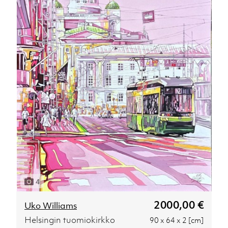
4
2000,00 €
Uko Williams
Helsingin tuomiokirkko
90 x 64 x 2 [cm]