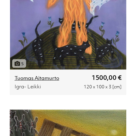
5
1500,00 €
Tuomas Aitamurto
Igra- Leikki
120 x 100 x 3 [cm]