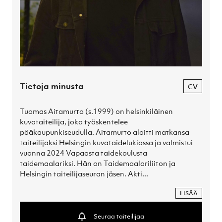
Tietoja minusta
CV
Tuomas Aitamurto (s.1999) on helsinkiläinen 
kuvataiteilija, joka työskentelee 
pääkaupunkiseudulla. Aitamurto aloitti matkansa 
taiteilijaksi Helsingin kuvataidelukiossa ja valmistui 
vuonna 2024 Vapaasta taidekoulusta 
taidemaalariksi. Hän on Taidemaalariliiton ja 
Helsingin taiteilijaseuran jäsen. Akti...
LISÄÄ
Seuraa taiteilijaa