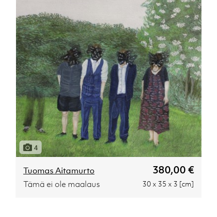
4
380,00 €
Tuomas Aitamurto
Tämä ei ole maalaus
30 x 35 x 3 [cm]