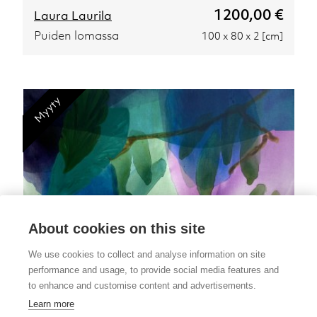
1200,00 €
Laura Laurila
Puiden lomassa
100 x 80 x 2 [cm]
Myyty
About cookies on this site
We use cookies to collect and analyse information on site
performance and usage, to provide social media features and
to enhance and customise content and advertisements.
4
Learn more