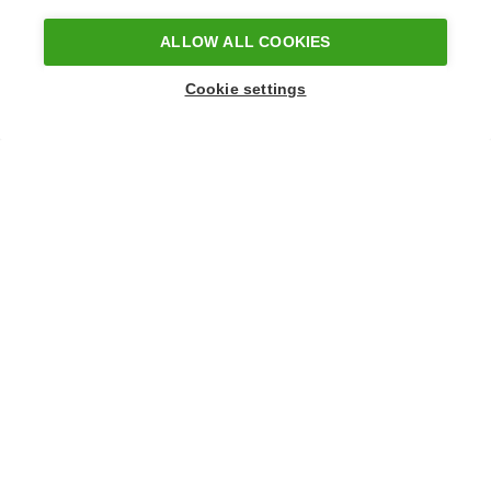
980,00 €
Laura Laurila
Sateella
80 x 100 x 2 [cm]
ALLOW ALL COOKIES
Cookie settings
4
854,50 €
Laura Laurila