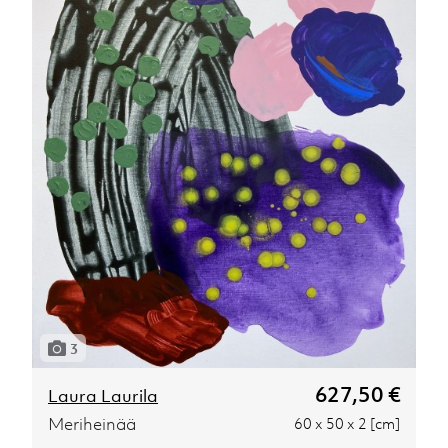
3
627,50 €
Laura Laurila
Meriheinää
60 x 50 x 2 [cm]