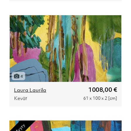
4
1008,00 €
Laura Laurila
Kevät
61 x 100 x 2 [cm]
Myyty