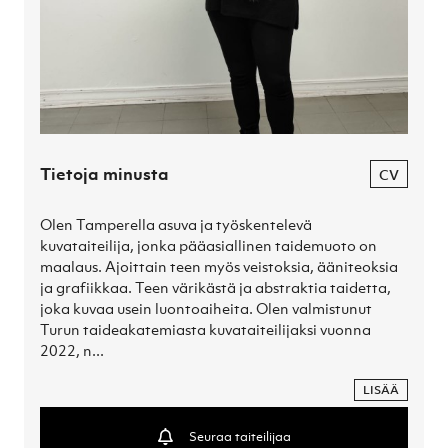
Tietoja minusta
CV
Olen Tamperella asuva ja työskentelevä 
kuvataiteilija, jonka pääasiallinen taidemuoto on 
maalaus. Ajoittain teen myös veistoksia, ääniteoksia 
ja grafiikkaa. Teen värikästä ja abstraktia taidetta, 
joka kuvaa usein luontoaiheita. Olen valmistunut 
Turun taideakatemiasta kuvataiteilijaksi vuonna 
2022, n...
LISÄÄ
Seuraa taiteilijaa