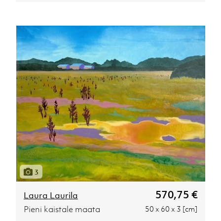
3
570,75 €
Laura Laurila
Pieni kaistale maata
50 x 60 x 3 [cm]