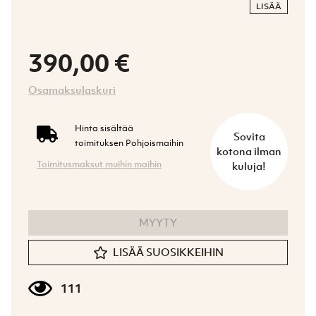
LISÄÄ
390,00 €
Osamaksulaskuri
Hinta sisältää
Sovita
toimituksen Pohjoismaihin
kotona ilman
Toimitusmaksut muihin maihin
kuluja!
MYYTY
LISÄÄ SUOSIKKEIHIN
111