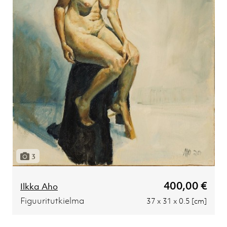
3
400,00 €
Ilkka Aho
Figuuritutkielma
37 x 31 x 0.5 [cm]