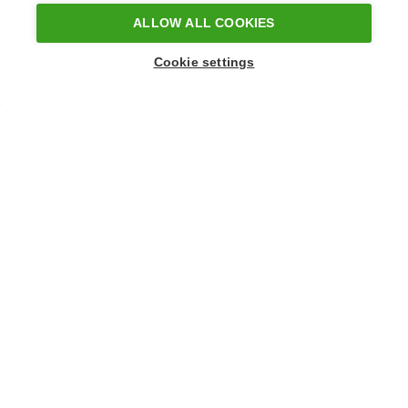
ALLOW ALL COOKIES
Cookie settings
5
460,00 €
Olga Seppänen
Sininen maljakko
30 x 30 x 5 [cm]