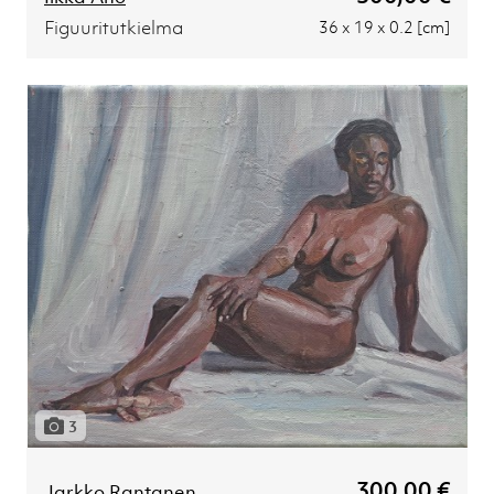
Figuuritutkielma
36 x 19 x 0.2 [cm]
3
300,00 €
Jarkko Rantanen