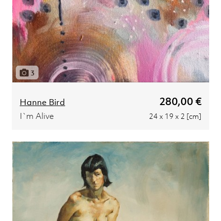
3
280,00 €
Hanne Bird
I`m Alive
24 x 19 x 2 [cm]