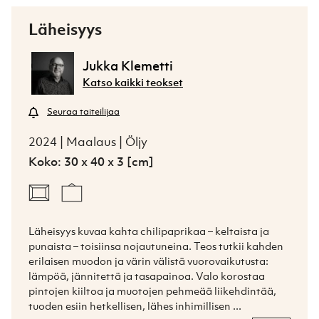
Läheisyys
Jukka Klemetti
Katso kaikki teokset
Seuraa taiteilijaa
2024 | Maalaus | Öljy
Koko: 30 x 40 x 3 [cm]
Läheisyys kuvaa kahta chilipaprikaa – keltaista ja 
punaista – toisiinsa nojautuneina. Teos tutkii kahden 
erilaisen muodon ja värin välistä vuorovaikutusta: 
lämpöä, jännitettä ja tasapainoa. Valo korostaa 
pintojen kiiltoa ja muotojen pehmeää liikehdintää, 
tuoden esiin hetkellisen, lähes inhimillisen ...