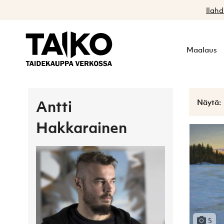
Ilahd
Maalaus
Näytä:
Antti
Hakkarainen
5