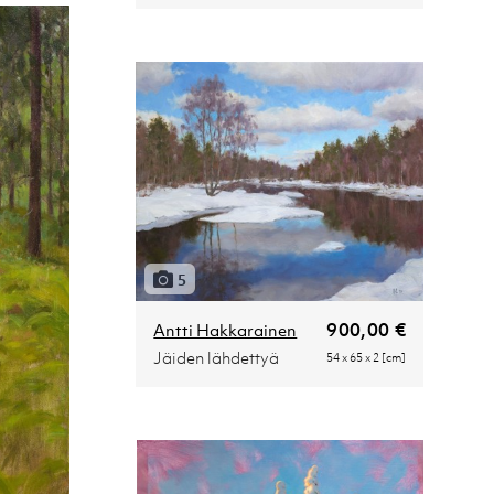
5
900,00 €
Antti Hakkarainen
Jäiden lähdettyä
54 x 65 x 2 [cm]