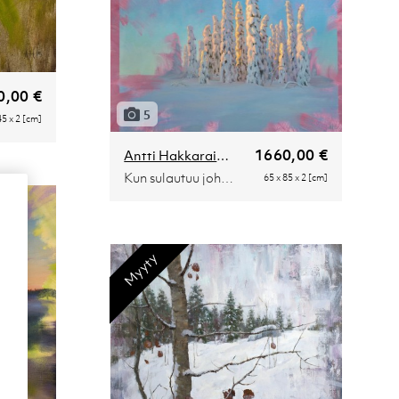
0,00 €
5
45 x 2 [cm]
1660,00 €
Antti Hakkarainen
Kun sulautuu johonkin suurempaan
65 x 85 x 2 [cm]
Myyty