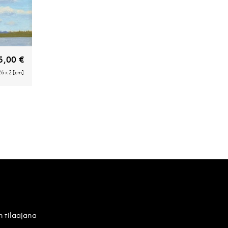
5,00 €
26 x 2 [cm]
n tilaajana