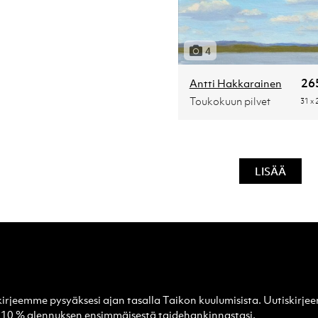
4
26
Antti Hakkarainen
Toukokuun pilvet
31 x 
LISÄÄ
kirjeemme pysyäksesi ajan tasalla Taikon kuulumisista. Uutiskirjee
si 10 % alennuksen ensimmäisestä taidehankinnastasi.