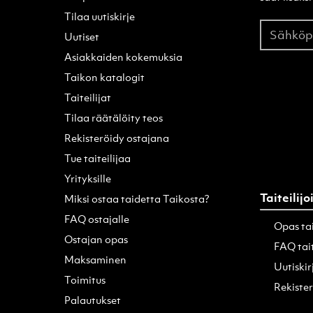
Tilaa uutiskirje
Sähköpo
Uutiset
Asiakkaiden kokemuksia
Taikon katalogit
Taiteilijat
Tilaa räätälöity teos
Rekisteröidy ostajana
Tue taiteilijaa
Yrityksille
Taiteilijo
Miksi ostaa taidetta Taikosta?
FAQ ostajalle
Opas tai
Ostajan opas
FAQ tait
Maksaminen
Uutiskir
Toimitus
Rekister
Palautukset