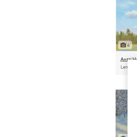
6
Antti H
Lempeä 