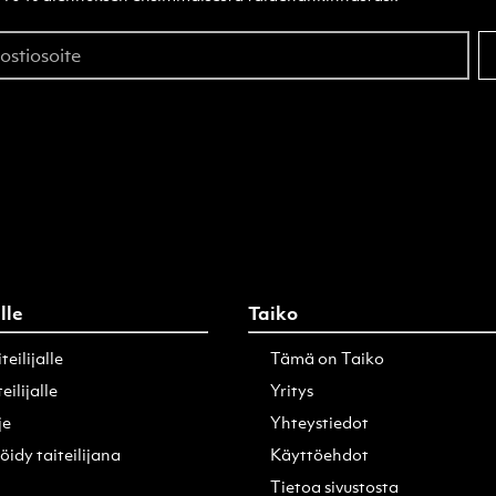
stiosoite
ille
Taiko
teilijalle
Tämä on Taiko
eilijalle
Yritys
je
Yhteystiedot
öidy taiteilijana
Käyttöehdot
Tietoa sivustosta