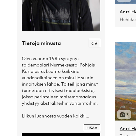
Antti H
Tietoja minusta
CV
Olen vuonna 1985 syntynyt 
taidemaalari Nurmeksesta, Pohjois-
Karjalasta. Luonto kaikkine 
vuodenaikoineen on minulle suurin 
innoituksen lähde. Taiteilijana minut 
tunnetaan erityisesti maalauksista, 
joissa perinteinen maisemamaalaus 
yhdistyy abstrakteihin väripintoihin. 

3
Liikun luonnossa vuoden kaikki...
LISÄÄ
Antti H