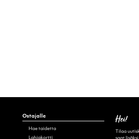
Ostajalle
Hei!
Hae taidetta
Tilaa uutis
Lahjakortti
saat lisäk