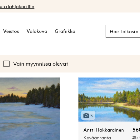
uta lahjakortilla
Veistos
Valokuva
Grafiikka
Hae Taikosta
Vain myynnissä olevat
5
56
Antti Hakkarainen
Keväänranta
25 x 