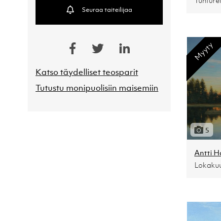
Tunturei
Seuraa taiteilijaa
Myyty
Katso täydelliset teosparit
Tutustu monipuolisiin maisemiin
5
Antti H