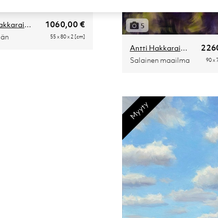
1060,00 €
Antti Hakkarainen
5
dän
55 x 80 x 2 [cm]
226
Antti Hakkarainen
Salainen maailma
90 x 
Myyty