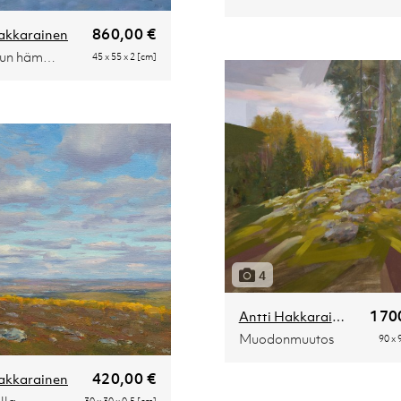
860,00 €
akkarainen
Huhtikuun hämärää
45 x 55 x 2 [cm]
4
170
Antti Hakkarainen
Muodonmuutos
90 x 
420,00 €
akkarainen