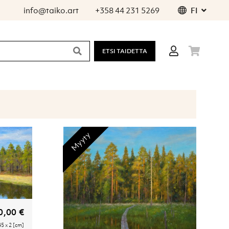
info@taiko.art
+358 44 231 5269
FI
ETSI TAIDETTA
Myyty
0,00 €
45 x 2 [cm]