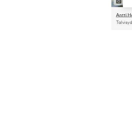
5
Talvisy