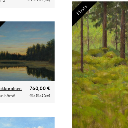
lla
30 x 30 x 0.5 [cm]
Myyty
760,00 €
akkarainen
Lokakuun hämärää
40 x 50 x 2 [cm]