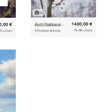
6
1400,00 €
Antti Hakkarainen
0,00 €
Hiljaisia aikoja
75 x 80 x 2 [cm]
75 x 2 [cm]