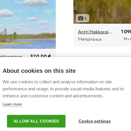
5
109
Antti Hakkarainen
Metsänsisus
90 x 
320,00 €
akkarainen
tuuli
26 x 31 x 2.5 [cm]
Myyty
About cookies on this site
We use cookies to collect and analyse information on site
performance and usage, to provide social media features and to
enhance and customise content and advertisements.
Learn more
ALLOW ALL COOKIES
Cookie settings