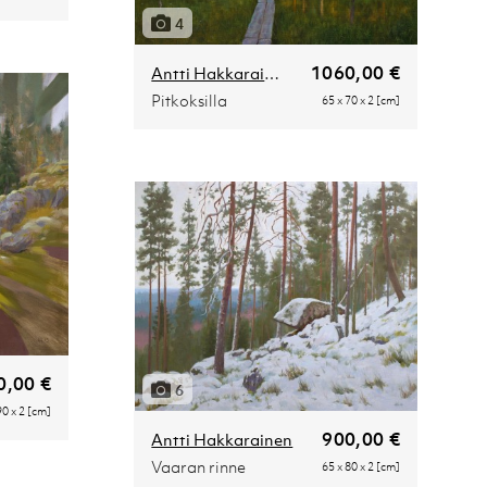
4
1060,00 €
Antti Hakkarainen
Pitkoksilla
65 x 70 x 2 [cm]
0,00 €
6
90 x 2 [cm]
900,00 €
Antti Hakkarainen
Vaaran rinne
65 x 80 x 2 [cm]