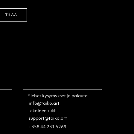
TILAA
Yleiset kysymykset ja palaute:
info@taiko.art
Tekninen tuki:
support@taiko.art
+358 44 231 5269