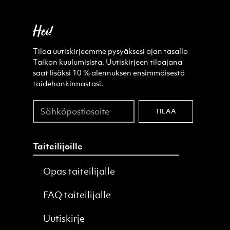
Hei!
Tilaa uutiskirjeemme pysyäksesi ajan tasalla
Taikon kuulumisista. Uutiskirjeen tilaajana
saat lisäksi 10 % alennuksen ensimmäisestä
taidehankinnastasi.
Sähköpostiosoite
TILAA
Taiteilijoille
Opas taiteilijalle
FAQ taiteilijalle
Uutiskirje