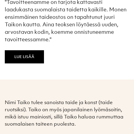
"Tavoitteenamme on tarjota kattavasti
laadukasta suomalaista taidetta kaikille. Monen
ensimmäinen taideostos on tapahtunut juuri
Taikon kautta. Aina teoksen löytäessä uuden,
arvostavan kodin, koemme onnistuneemme
tavoitteessamme."
LUE LISÄÄ
Nimi Taiko tulee sanoista taide ja konst (taide
ruotsiksi). Taiko on myös japanilainen lyömäsoitin,
mikä istuu mainiosti, sillä Taiko haluaa rummuttaa
suomalaisen taiteen puolesta.