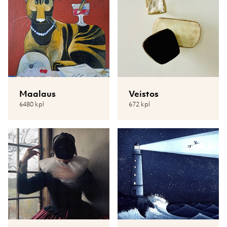
Maalaus
Veistos
6480 kpl
672 kpl