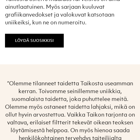
ainutlaatuinen. Myös sarjaan kuuluvat
grafiikanvedokset ja valokuvat katsotaan
uniikeiksi, kun ne on numeroitu.
LÖYDÄ SUOSIKKISI
“Olemme tilanneet taidetta Taikosta useamman
kerran. Toivomme seinillemme uniikkia,
suomalaista taidetta, joka puhuttelee meitä.
Olemme myös ostaneet taidetta lahjaksi, mikä on
ollut hyvin arvostettua. Vaikka Taikon tarjonta on
valtava, erilaiset filtterit tekevät oikean teoksen
löytämisestä helppoa. On myös hienoa saada
henkilökohtainen tervehdys taiteilijalta