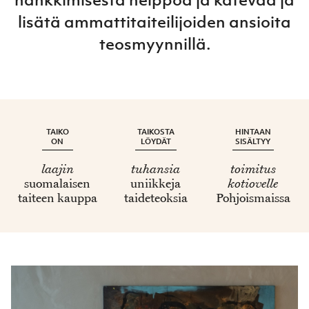
lisätä ammattitaiteilijoiden ansioita
teosmyynnillä.
TAIKO
TAIKOSTA
HINTAAN
ON
LÖYDÄT
SISÄLTYY
laajin
tuhansia
toimitus
suomalaisen
uniikkeja
kotiovelle
taiteen kauppa
taideteoksia
Pohjoismaissa