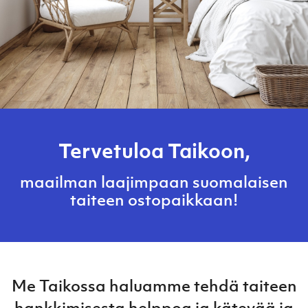
Tervetuloa Taikoon,
maailman laajimpaan suomalaisen
taiteen ostopaikkaan!
Me Taikossa haluamme tehdä taiteen
hankkimisesta helppoa ja kätevää ja