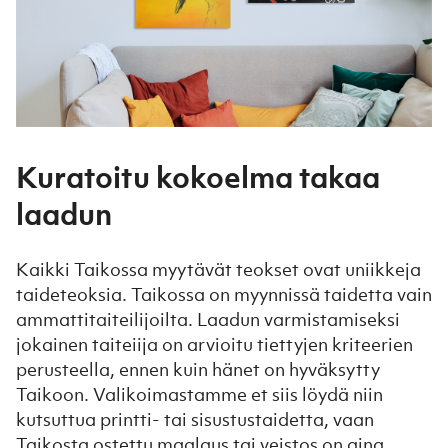
Kuratoitu kokoelma takaa
laadun
Kaikki Taikossa myytävät teokset ovat uniikkeja
taideteoksia. Taikossa on myynnissä taidetta vain
ammattitaiteilijoilta. Laadun varmistamiseksi
jokainen taiteiija on arvioitu tiettyjen kriteerien
perusteella, ennen kuin hänet on hyväksytty
Taikoon. Valikoimastamme et siis löydä niin
kutsuttua printti- tai sisustustaidetta, vaan
Taikosta ostettu maalaus tai veistos on aina