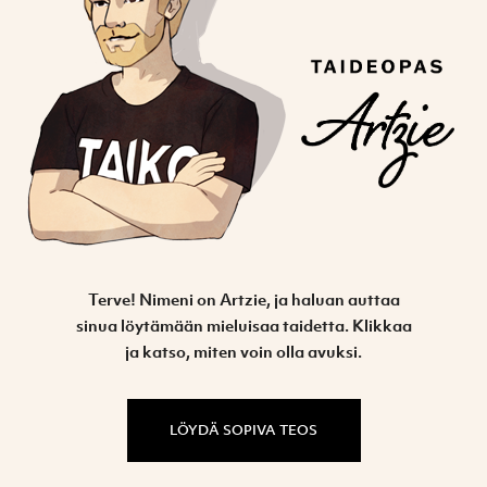
Terve! Nimeni on Artzie, ja haluan auttaa
sinua löytämään mieluisaa taidetta. Klikkaa
ja katso, miten voin olla avuksi.
LÖYDÄ SOPIVA TEOS