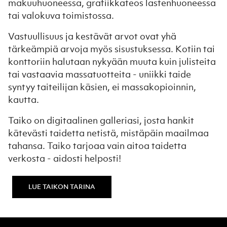
makuuhuoneessa, grafiikkateos lastenhuoneessa
tai valokuva toimistossa.
Vastuullisuus ja kestävät arvot ovat yhä
tärkeämpiä arvoja myös sisustuksessa. Kotiin tai
konttoriin halutaan nykyään muuta kuin julisteita
tai vastaavia massatuotteita - uniikki taide
syntyy taiteilijan käsien, ei massakopioinnin,
kautta.
Taiko on digitaalinen galleriasi, josta hankit
kätevästi taidetta netistä, mistäpäin maailmaa
tahansa. Taiko tarjoaa vain aitoa taidetta
verkosta - aidosti helposti!
LUE TAIKON TARINA