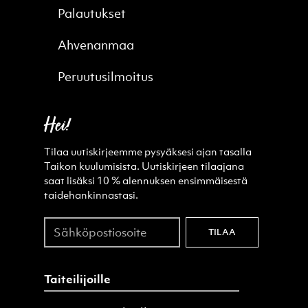
Palautukset
Ahvenanmaa
Peruutusilmoitus
Hei!
Tilaa uutiskirjeemme pysyäksesi ajan tasalla
Taikon kuulumisista. Uutiskirjeen tilaajana
saat lisäksi 10 % alennuksen ensimmäisestä
taidehankinnastasi.
Sähköpostiosoite
TILAA
Taiteilijoille