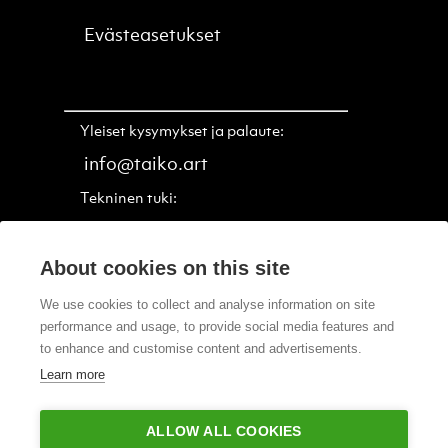
Evästeasetukset
Yleiset kysymykset ja palaute:
info@taiko.art
Tekninen tuki:
support@taiko.art
About cookies on this site
+358 44 231 5269
We use cookies to collect and analyse information on site
performance and usage, to provide social media features and
to enhance and customise content and advertisements.
Learn more
Käytössämme olevat maksutavat
ALLOW ALL COOKIES