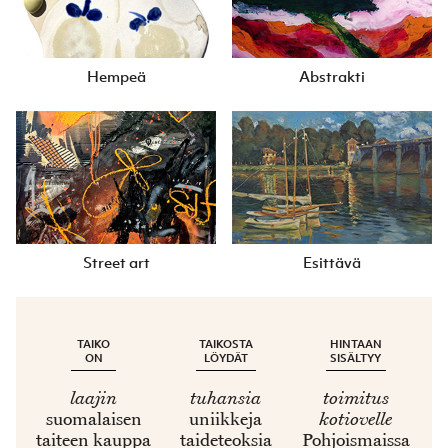
Hempeä
Abstrakti
Street art
Esittävä
TAIKO
TAIKOSTA
HINTAAN
ON
LÖYDÄT
SISÄLTYY
laajin
tuhansia
toimitus
suomalaisen
uniikkeja
kotiovelle
taiteen kauppa
taideteoksia
Pohjoismaissa