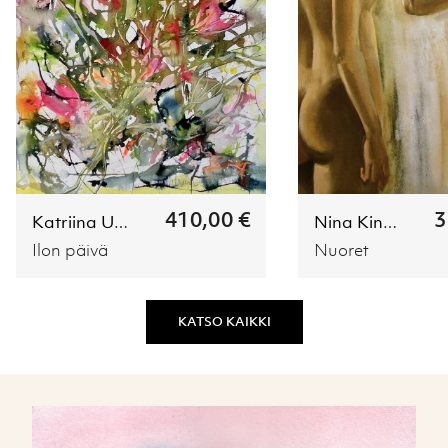
410,00 €
3
Katriina Uusitalo
Nina Kinnar
Ilon päivä
Nuoret
KATSO KAIKKI