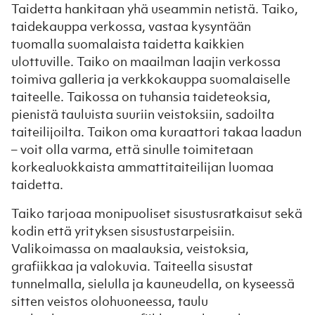
Taidetta hankitaan yhä useammin netistä. Taiko,
taidekauppa verkossa, vastaa kysyntään
tuomalla suomalaista taidetta kaikkien
ulottuville. Taiko on maailman laajin verkossa
toimiva galleria ja verkkokauppa suomalaiselle
taiteelle. Taikossa on tuhansia taideteoksia,
pienistä tauluista suuriin veistoksiin, sadoilta
taiteilijoilta. Taikon oma kuraattori takaa laadun
– voit olla varma, että sinulle toimitetaan
korkealuokkaista ammattitaiteilijan luomaa
taidetta.
Taiko tarjoaa monipuoliset sisustusratkaisut sekä
kodin että yrityksen sisustustarpeisiin.
Valikoimassa on maalauksia, veistoksia,
grafiikkaa ja valokuvia. Taiteella sisustat
tunnelmalla, sielulla ja kauneudella, on kyseessä
sitten veistos olohuoneessa, taulu