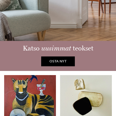
Katso
uusimmat
teokset
OSTA NYT